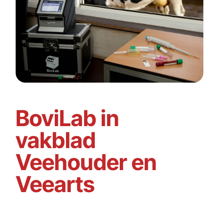
BoviLab in
vakblad
Veehouder en
Veearts