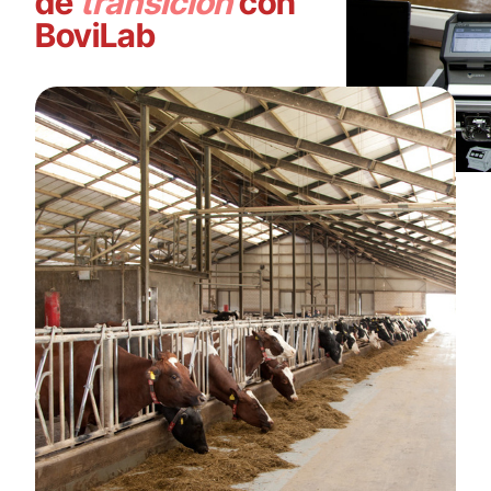
de
transición
con
BoviLab