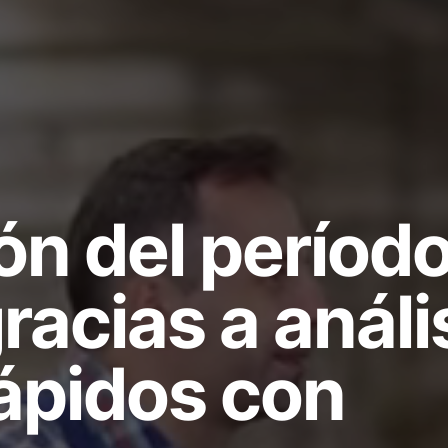
ón del períod
racias a análi
ápidos con