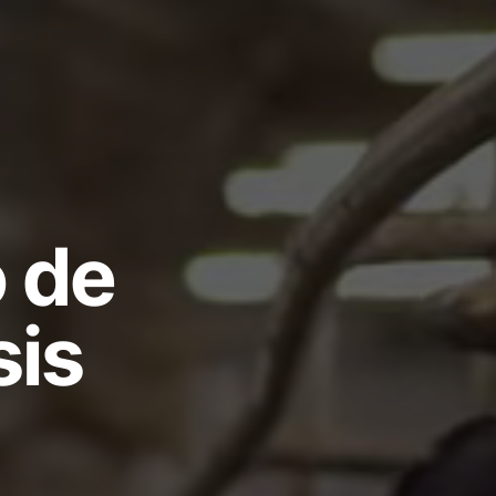
o de
sis