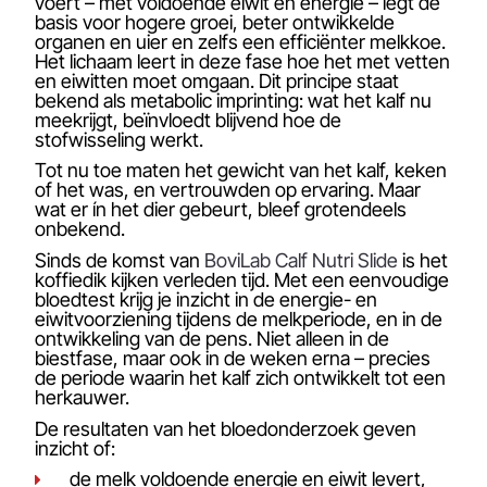
voert – met voldoende eiwit en energie – legt de
basis voor hogere groei, beter ontwikkelde
organen en uier en zelfs een efficiënter melkkoe.
Het lichaam leert in deze fase hoe het met vetten
en eiwitten moet omgaan. Dit principe staat
bekend als metabolic imprinting: wat het kalf nu
meekrijgt, beïnvloedt blijvend hoe de
stofwisseling werkt.
Tot nu toe maten het gewicht van het kalf, keken
of het was, en vertrouwden op ervaring. Maar
wat er ín het dier gebeurt, bleef grotendeels
onbekend.
Sinds de komst van
BoviLab Calf Nutri Slide
is het
koffiedik kijken verleden tijd. Met een eenvoudige
bloedtest krijg je inzicht in de energie- en
eiwitvoorziening tijdens de melkperiode, en in de
ontwikkeling van de pens. Niet alleen in de
biestfase, maar ook in de weken erna – precies
de periode waarin het kalf zich ontwikkelt tot een
herkauwer.
De resultaten van het bloedonderzoek geven
inzicht of:
de melk voldoende energie en eiwit levert,