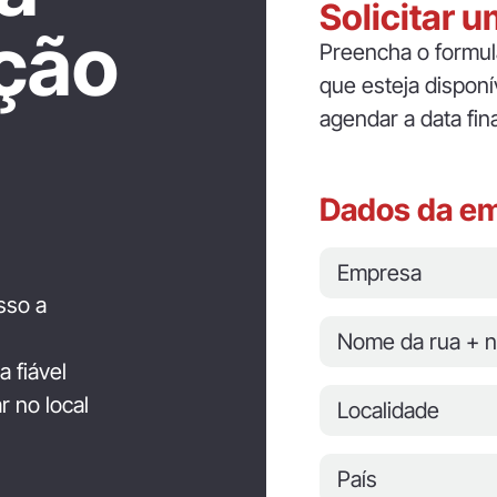
Solicitar 
ção
Preencha o formul
que esteja dispon
agendar a data fina
Dados da e
sso a
a fiável
 no local