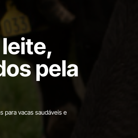
leite,
dos pela
as para vacas saudáveis e