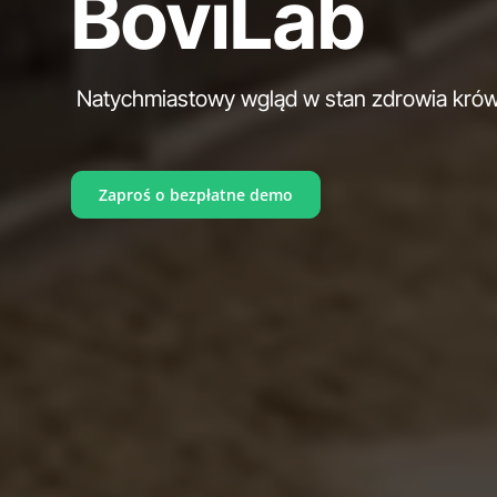
BoviLab
Natychmiastowy wgląd w stan zdrowia krów
Zaproś o bezpłatne demo