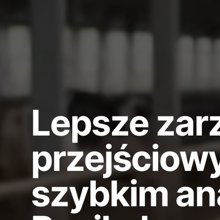
Lepsze zar
przejściow
szybkim an