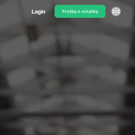
Login
Prośba o notatkę