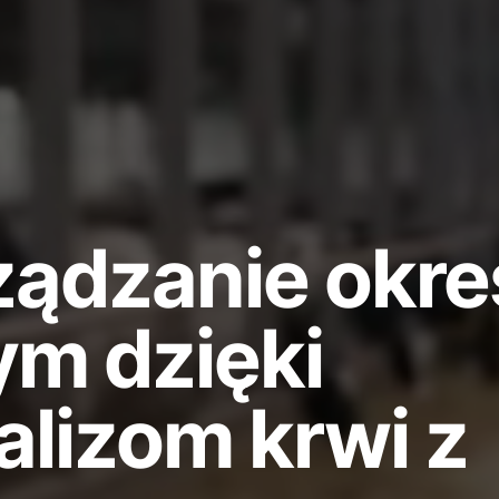
ządzanie okr
ym dzięki
alizom krwi z