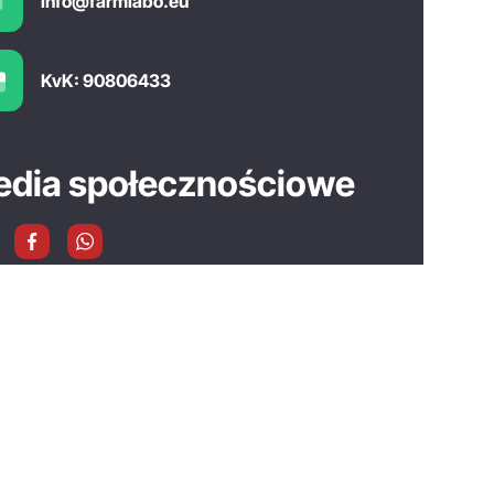
info@farmlabo.eu
KvK: 90806433
dia społecznościowe