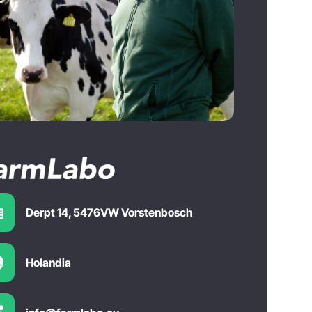
Derpt 14, 5476VW Vorstenbosch
Holandia