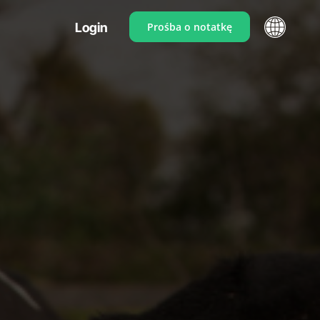
Login
Prośba o notatkę