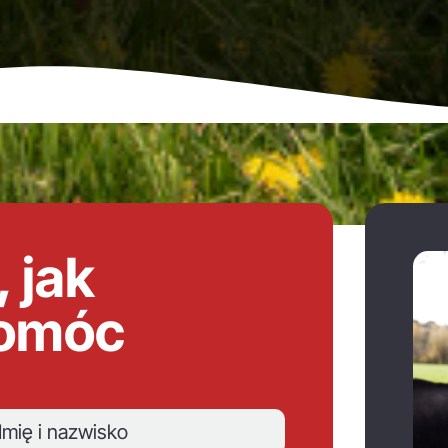
 jak
pomóc